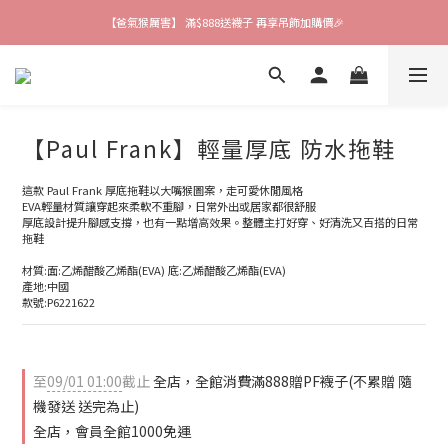
【爸氣猴厲害】 滿$888送襪子 再享吊飾加購價🎉
【爸氣猴厲害】 滿$888送襪子 再享吊飾加購價🎉
【夏末優惠季】全面5折起💥 超多好物等你帶回家！
【會員限定好禮】加入會員就送$200購物金 快來領取❗
【Paul Frank】輕量厚底 防水拖鞋
【爸氣猴厲害】 滿$888送襪子 再享吊飾加購價🎉
這款 Paul Frank 厚底拖鞋以大嘴猴圖案，走可愛休閒風格
EVA輕量材質讓穿起來柔軟不重腳，日常外出或居家都很舒服
厚底設計提升腳感支撐，也有一點增高效果。整體主打好穿、好清洗又百搭的日常
拖鞋
材質:面:乙烯醋酸乙烯酯(EVA) 底:乙烯醋酸乙烯酯(EVA)
產地:中國
款號:P6221622
至
09/01 01:00
截止
全店，全館消費滿888贈PF襪子(不累贈 隨
機發送 送完為止)
全店，會員全館1000免運