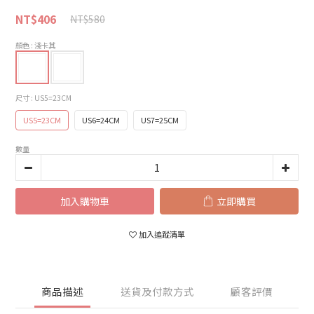
NT$406
NT$580
顏色
: 淺卡其
尺寸
: US5=23CM
US5=23CM
US6=24CM
US7=25CM
數量
加入購物車
立即購買
加入追蹤清單
商品描述
送貨及付款方式
顧客評價