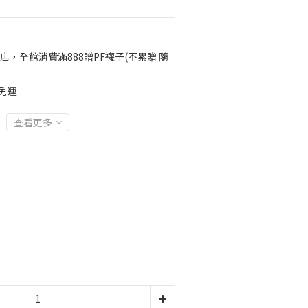
店，全館消費滿888贈PF襪子(不累贈 隨
免運
查看更多