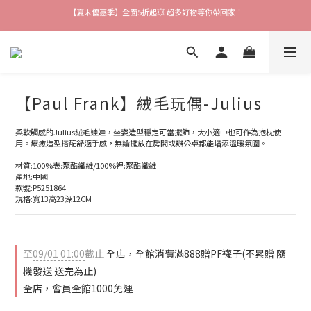
【夏末優惠季】全面5折起💥 超多好物等你帶回家！
【爸氣猴厲害】 滿$888送襪子 再享吊飾加購價🎉
【會員限定好禮】加入會員就送$200購物金 快來領取❗
【爸氣猴厲害】 滿$888送襪子 再享吊飾加購價🎉
【Paul Frank】絨毛玩偶-Julius
柔軟觸感的Julius絨毛娃娃，坐姿造型穩定可當擺飾，大小適中也可作為抱枕使
用。療癒造型搭配舒適手感，無論擺放在房間或辦公桌都能增添溫暖氛圍。
材質:100%表:聚酯纖維/100%裡:聚酯纖維
產地:中國
款號:P5251864
規格:寬13高23深12CM
至
09/01 01:00
截止
全店，全館消費滿888贈PF襪子(不累贈 隨
機發送 送完為止)
全店，會員全館1000免運