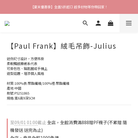
【夏末優惠季】全面5折起💥 超多好物等你帶回家！
【爸氣猴厲害】 滿$888送襪子 再享吊飾加購價🎉
【會員限定好禮】加入會員就送$200購物金 快來領取❗
【爸氣猴厲害】 滿$888送襪子 再享吊飾加購價🎉
【Paul Frank】絨毛吊飾-Julius
迷你尺寸設計，方便吊掛
柔軟觸感療癒系代表
可掛包包、鑰匙圈或手機上
造型逗趣，增添個人風格
材質:100%表:聚酯纖維/100%裡:聚酯纖維
產地:中國
款號:P5251865
規格:寬6高9深5CM
至
09/01 01:00
截止
全店，全館消費滿888贈PF襪子(不累贈 隨
機發送 送完為止)
全店，會員全館1000免運