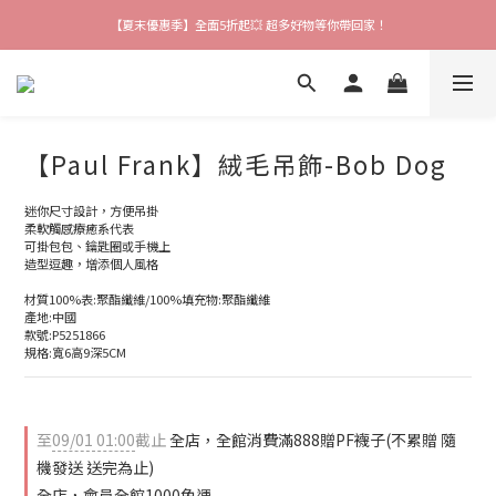
【夏末優惠季】全面5折起💥 超多好物等你帶回家！
【爸氣猴厲害】 滿$888送襪子 再享吊飾加購價🎉
【會員限定好禮】加入會員就送$200購物金 快來領取❗
【爸氣猴厲害】 滿$888送襪子 再享吊飾加購價🎉
【Paul Frank】絨毛吊飾-Bob Dog
迷你尺寸設計，方便吊掛
柔軟觸感療癒系代表
可掛包包、鑰匙圈或手機上
造型逗趣，增添個人風格
材質100%表:聚酯纖維/100%填充物:聚酯纖維
產地:中國
款號:P5251866
規格:寬6高9深5CM
至
09/01 01:00
截止
全店，全館消費滿888贈PF襪子(不累贈 隨
機發送 送完為止)
全店，會員全館1000免運