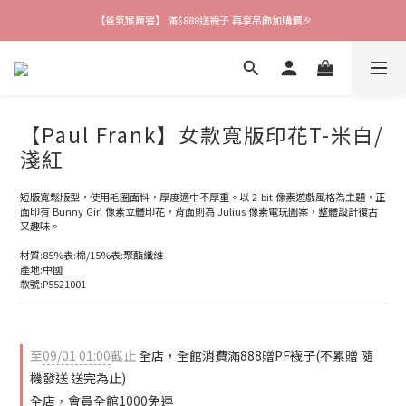
【爸氣猴厲害】 滿$888送襪子 再享吊飾加購價🎉
【爸氣猴厲害】 滿$888送襪子 再享吊飾加購價🎉
【夏末優惠季】全面5折起💥 超多好物等你帶回家！
【會員限定好禮】加入會員就送$200購物金 快來領取❗
【Paul Frank】女款寬版印花T-米白/
【爸氣猴厲害】 滿$888送襪子 再享吊飾加購價🎉
淺紅
短版寬鬆版型，使用毛圈面料，厚度適中不厚重。以 2-bit 像素遊戲風格為主題，正
面印有 Bunny Girl 像素立體印花，背面則為 Julius 像素電玩圖案，整體設計復古
又趣味。
材質:85%表:棉/15%表:聚酯纖維
產地:中國
款號:P5521001
至
09/01 01:00
截止
全店，全館消費滿888贈PF襪子(不累贈 隨
機發送 送完為止)
全店，會員全館1000免運