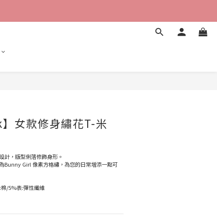
立即購買
ank】女款修身繡花T-米
設計，版型俐落修飾身形。
unny Girl 像素方格繡，為您的日常增添一點可
:棉/5%表:彈性纖維