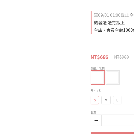
至
09/01 01:00
截止
全
機發送 送完為止)
全店，會員全館1000
NT$686
NT$980
顏色
: 米白
尺寸
: S
S
M
L
數量