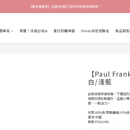
【會員限定好禮】加入會員就送$200購物金 快來領取❗
【爸氣猴厲害】 滿$888送襪子 再享吊飾加購價🎉
【爸氣猴厲害】 滿$888送襪子 再享吊飾加購價🎉
惠專區
首選！涼感必收❄️
夏日防曬神器
Vivian徐若瑄聯名
商品類型
【Paul Fr
白/淺藍
此款採用修身剪裁，下襬弧形
使用坑條彩點面料，正面小標為B
愛、一點活力。
材質:60%表:聚酯纖維/35%表
產地:中國
款號:P5521491