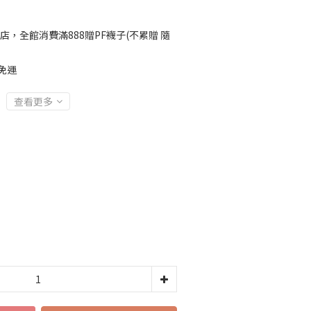
店，全館消費滿888贈PF襪子(不累贈 隨
免運
查看更多