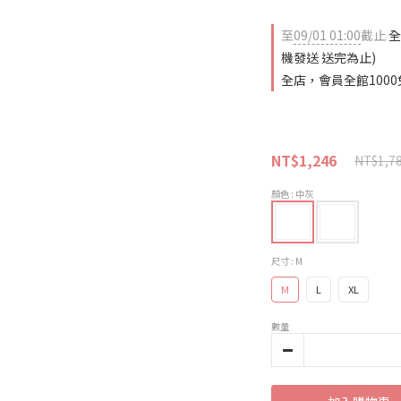
至
09/01 01:00
截止
全
機發送 送完為止)
全店，會員全館1000
NT$1,246
NT$1,7
顏色
: 中灰
尺寸
: M
M
L
XL
數量