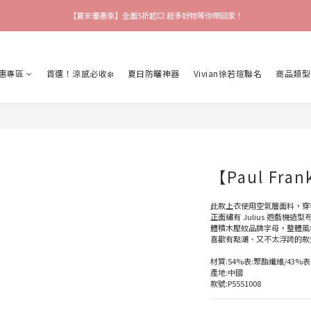
【會員限定好禮】加入會員就送$200購物金 快來領取❗
【爸氣猴厲害】 滿$888送襪子 再享吊飾加購價🎉
【爸氣猴厲害】 滿$888送襪子 再享吊飾加購價🎉
惠專區
首選！涼感必收❄️
夏日防曬神器
Vivian徐若瑄聯名
商品類型
【Paul Fr
此款上衣使用空氣層面料，穿
正面繡有 Julius 遊戲
體積木壓紋品牌字母，整體風
喜歡有點潮、又不太浮誇的款
材質:54%表:聚酯纖維/43%表
產地:中國
款號:P5551008