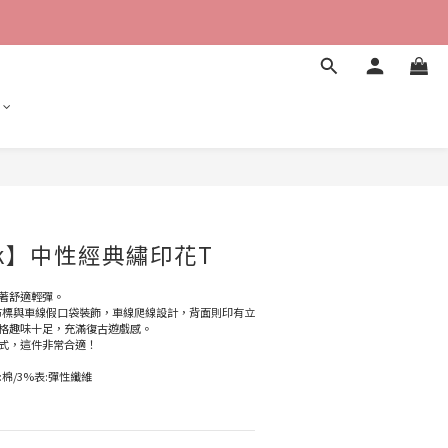
立即購買
ank】中性經典繡印花T
著舒適輕彈。
機造型布標與車線假口袋裝飾，車線爬線設計，背面則印有立
格趣味十足，充滿復古遊戲感。
式，這件非常合適！
:棉/3%表:彈性纖維