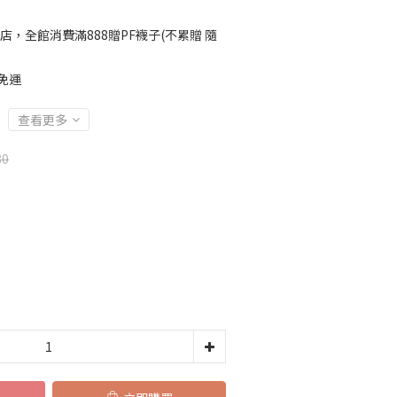
店，全館消費滿888贈PF襪子(不累贈 隨
免運
查看更多
80