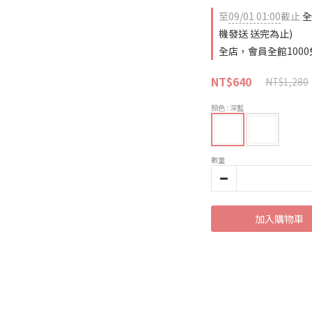
至
09/01 01:00
截止
全
機發送 送完為止)
全店，會員全館1000
NT$640
NT$1,280
顏色
: 深藍
數量
加入購物車