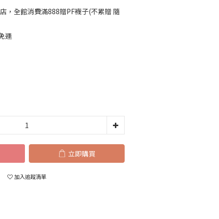
店，全館消費滿888贈PF襪子(不累贈 隨
免運
立即購買
加入追蹤清單