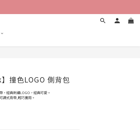
立即購買
ank】撞色LOGO 側背包
帶，經典刺繡LOGO，經典可愛。
可調式背帶,輕巧實用。