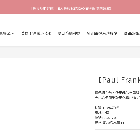
【會員限定好禮】加入會員就送$200購物金 快來領取❗
【爸氣猴厲害】 滿$888送襪子 再享吊飾加購價🎉
【爸氣猴厲害】 滿$888送襪子 再享吊飾加購價🎉
惠專區
首選！涼感必收❄️
夏日防曬神器
Vivian徐若瑄聯名
商品類型
【Paul Fr
撞色帆布包，使用趣味字母背
大小方便隨手取用必備小物；
材質:100%表:棉
產地:中國
款號:P5551709
規格:寬20高25厚14