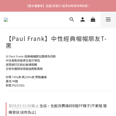
【夏末優惠季】全面5折起💥 超多好物等你帶回家！
【爸氣猴厲害】 滿$888送襪子 再享吊飾加購價🎉
【會員限定好禮】加入會員就送$200購物金 快來領取❗
【爸氣猴厲害】 滿$888送襪子 再享吊飾加購價🎉
【Paul Frank】中性經典帽帽朋友T-
黑
以 Paul Frank 經典帽帽朋友圖樣為亮點
中性寬鬆剪裁男女皆可穿搭
高質感印花色彩飽滿吸睛
日常休閒與街頭風格輕鬆駕馭
材質:74%表:棉/26%表:聚酯纖維
產地:中國
款號:P6251001
至
09/01 01:00
截止
全店，全館消費滿888贈PF襪子(不累贈 隨
機發送 送完為止)