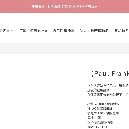
【會員限定好禮】加入會員就送$200購物金 快來領取❗
【爸氣猴厲害】 滿$888送襪子 再享吊飾加購價🎉
【爸氣猴厲害】 滿$888送襪子 再享吊飾加購價🎉
惠專區
首選！涼感必收❄️
夏日防曬神器
Vivian徐若瑄聯名
商品類型
【Paul Fr
本系列造型托特包以「玩偶結
別度的包型語彙。
在保留實用機能的前提下，打
材質:表:100%聚酯纖維
裡:100%聚酯纖維
填充物:100%聚酯纖維
產地:中國
規格:寬42高34厚8
款號:P6251708