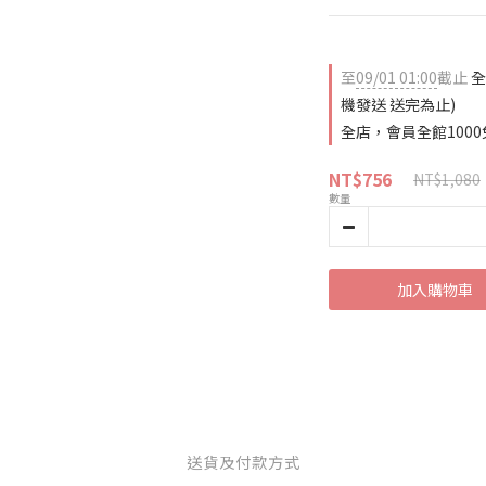
至
09/01 01:00
截止
全
機發送 送完為止)
全店，會員全館1000
NT$756
NT$1,080
數量
加入購物車
送貨及付款方式