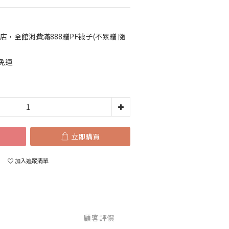
店，全館消費滿888贈PF襪子(不累贈 隨
免運
立即購買
加入追蹤清單
顧客評價