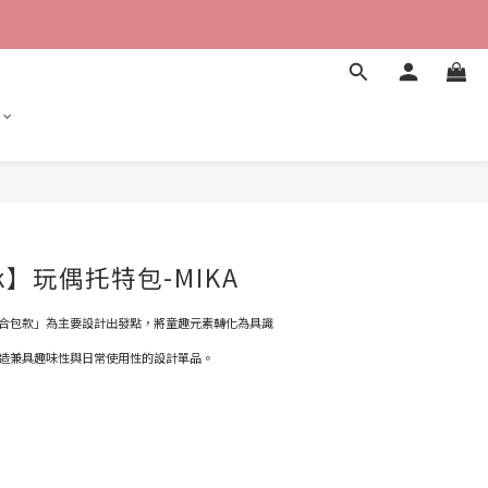
立即購買
ank】玩偶托特包-MIKA
合包款」為主要設計出發點，將童趣元素轉化為具識
造兼具趣味性與日常使用性的設計單品。